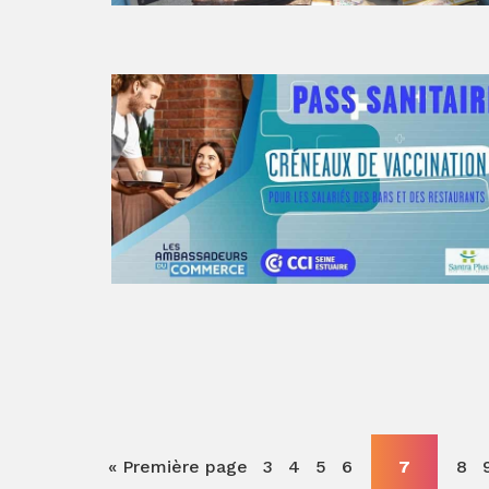
« Première page
3
4
5
6
7
8