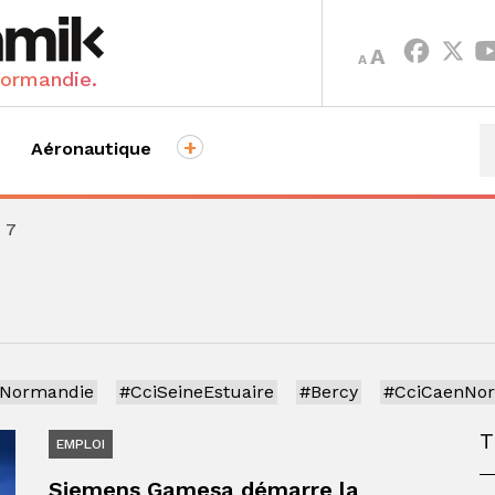
INCREASE
DECREASE
A
A
FONT
FONT
Normandie.
SIZE.
SIZE.
+
Aéronautique
 7
iNormandie
#CciSeineEstuaire
#Bercy
#CciCaenNo
EMPLOI
Siemens Gamesa démarre la