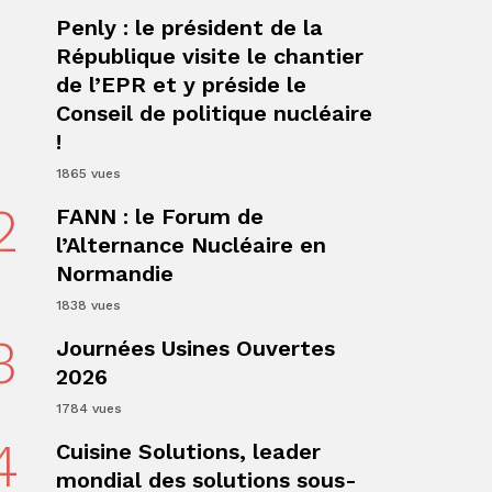
1
Penly : le président de la
République visite le chantier
de l’EPR et y préside le
Conseil de politique nucléaire
!
ger
1865 vues
2
FANN : le Forum de
l’Alternance Nucléaire en
Normandie
1838 vues
3
Journées Usines Ouvertes
2026
1784 vues
4
Cuisine Solutions, leader
mondial des solutions sous-