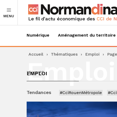
MENU
Le fil d'actu économique des
CCI de 
Numérique
Aménagement du territoire
Accueil
›
Thématiques
›
Emploi
›
Page
Emploi
EMPLOI
LE HAVRE
Tendances
#CciRouenMétropole
#Cc