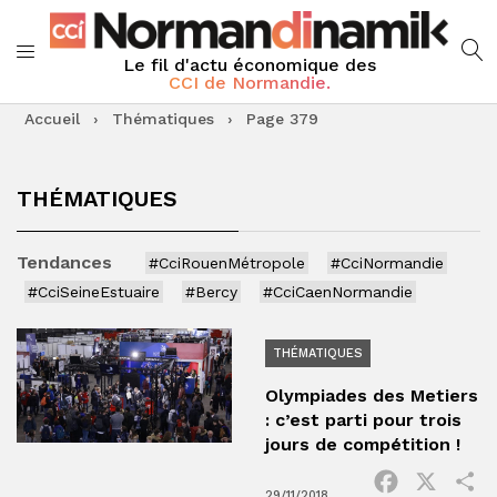
Le fil d'actu économique des
CCI de Normandie.
Accueil
›
Thématiques
›
Page 379
THÉMATIQUES
Tendances
#CciRouenMétropole
#CciNormandie
#CciSeineEstuaire
#Bercy
#CciCaenNormandie
THÉMATIQUES
Olympiades des Metiers
: c’est parti pour trois
jours de compétition !
Facebook
X
P
29/11/2018