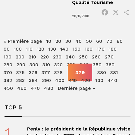
Qualité Tourisme
Facebook
X
P
28/11/2018
« Première page
10
20
30
40
50
60
70
80
90
100
110
120
130
140
150
160
170
180
190
200
210
220
230
240
250
260
270
280
290
300
310
320
330
340
350
360
370
375
376
377
378
379
380
381
382
383
384
390
400
410
420
430
440
450
460
470
480
Dernière page »
TOP
5
1
Penly : le président de la République visite