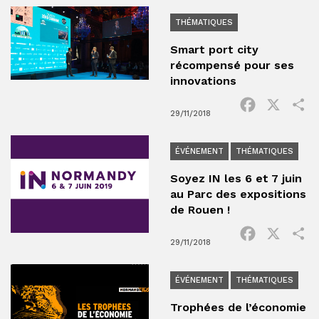
THÉMATIQUES
Smart port city
récompensé pour ses
innovations
Facebook
X
P
29/11/2018
ÉVÉNEMENT
THÉMATIQUES
Soyez IN les 6 et 7 juin
au Parc des expositions
de Rouen !
Facebook
X
P
29/11/2018
ÉVÉNEMENT
THÉMATIQUES
Trophées de l’économie