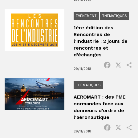
ÉVÉNEMENT
THÉMATIQUES
1ère édition des
Rencontres de
l’Industrie : 2 jours de
rencontres et
d’échanges
Facebook
X
P
29/11/2018
THÉMATIQUES
AEROMART : des PME
normandes face aux
donneurs d’ordre de
l’aéronautique
Facebook
X
P
29/11/2018