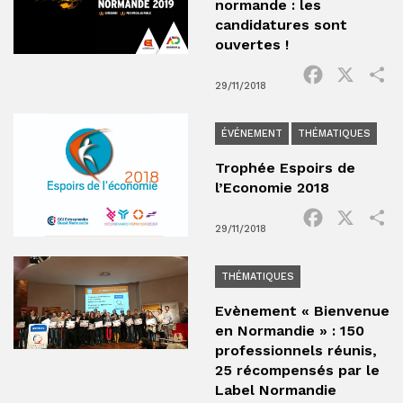
normande : les
candidatures sont
ouvertes !
Facebook
X
P
29/11/2018
ÉVÉNEMENT
THÉMATIQUES
Trophée Espoirs de
l’Economie 2018
Facebook
X
P
29/11/2018
THÉMATIQUES
Evènement « Bienvenue
en Normandie » : 150
professionnels réunis,
25 récompensés par le
Label Normandie