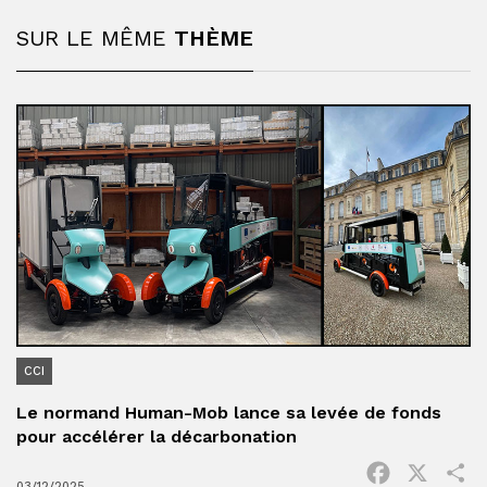
SUR LE MÊME
THÈME
CCI
Le normand Human-Mob lance sa levée de fonds
pour accélérer la décarbonation
Facebook
X
P
03/12/2025