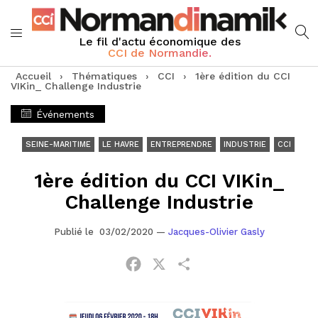
Le fil d'actu économique des
CCI de Normandie.
Accueil
›
Thématiques
›
CCI
›
1ère édition du CCI
VIKin_ Challenge Industrie
Événements
SEINE-MARITIME
LE HAVRE
ENTREPRENDRE
INDUSTRIE
CCI
1ère édition du CCI VIKin_
Challenge Industrie
Publié le 03/02/2020
—
Jacques-Olivier Gasly
Facebook
X
Partager