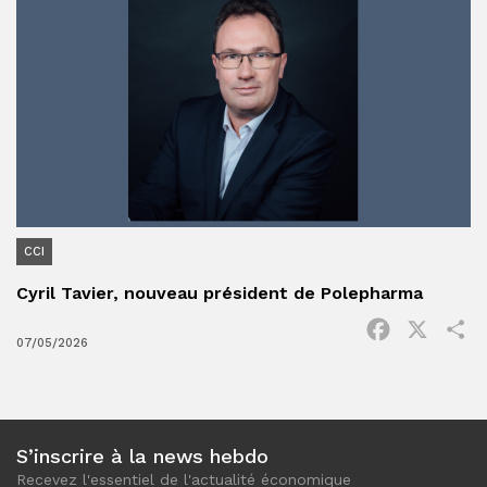
CCI
Cyril Tavier, nouveau président de Polepharma
Facebook
X
P
07/05/2026
S’inscrire à la news hebdo
Recevez l'essentiel de l'actualité économique