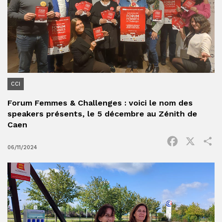
CCI
Forum Femmes & Challenges : voici le nom des
speakers présents, le 5 décembre au Zénith de
Caen
Facebook
X
P
06/11/2024