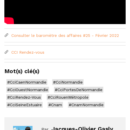
Consulter le baromètre des affaires #25 - Février 2022
CCI Rendez-vous
Mot(s) clé(s)
#CciCaenNormandie
#CciNormandie
#CciOuestNormandie
#CciPortesDeNormandie
#CciRendez-Vous
#CciRouenMétropole
#CciSeineEstuaire
#Cnam
#CnamNormandie
Jacques-Olivier Gasly
Par