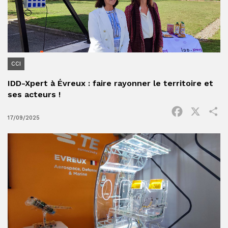
CCI
IDD-Xpert à Évreux : faire rayonner le territoire et
ses acteurs !
Facebook
X
P
17/09/2025