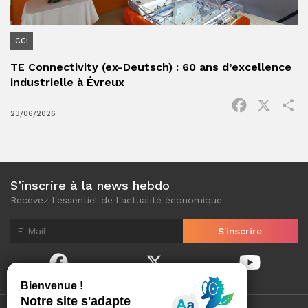
CCI
TE Connectivity (ex-Deutsch) : 60 ans d’excellence
industrielle à Évreux
Facebook
X
P
23/06/2026
S’inscrire à la news hebdo
Recevez l'essentiel de l'actualité économique