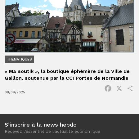
THÉMATIQUES
« Ma Boutik », la boutique éphémère de la Ville de
Gaillon, soutenue par la CCI Portes de Normandie
Facebook
X
P
08/09/2025
S’inscrire à la news hebdo
Recevez l'essentiel de l'actualité économique