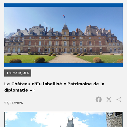
THÉMATIQUES
Le Château d’Eu labellisé « Patrimoine de la
diplomatie » !
Facebook
X
P
27/04/2026