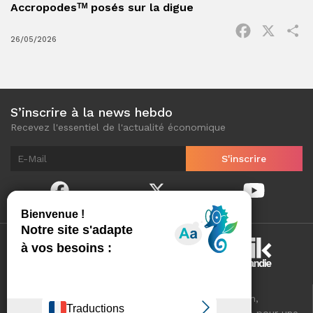
Accropodesᵀᴹ posés sur la digue
Facebook
X
P
26/05/2026
S’inscrire à la news hebdo
Recevez l'essentiel de l'actualité économique
Normandinamik sélectionne pour vous, au quotidien,