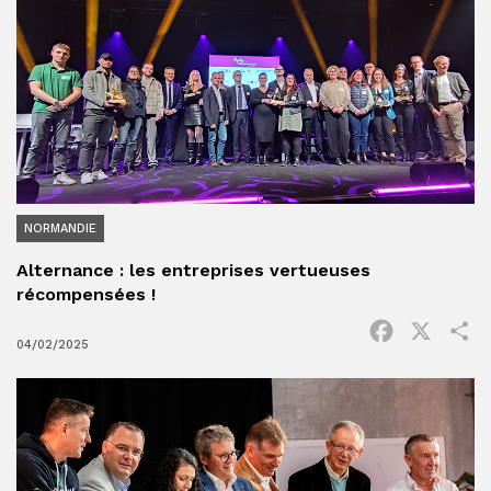
NORMANDIE
Alternance : les entreprises vertueuses
récompensées !
Facebook
X
P
04/02/2025