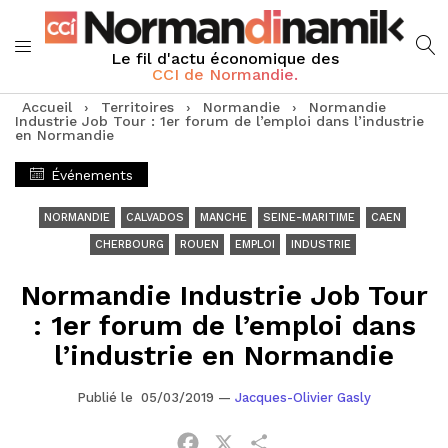
Le fil d'actu économique des
CCI de Normandie.
Accueil
›
Territoires
›
Normandie
›
Normandie
Industrie Job Tour : 1er forum de l’emploi dans l’industrie
en Normandie
Événements
NORMANDIE
CALVADOS
MANCHE
SEINE-MARITIME
CAEN
CHERBOURG
ROUEN
EMPLOI
INDUSTRIE
Normandie Industrie Job Tour
: 1er forum de l’emploi dans
l’industrie en Normandie
Publié le 05/03/2019
—
Jacques-Olivier Gasly
Facebook
X
Partager