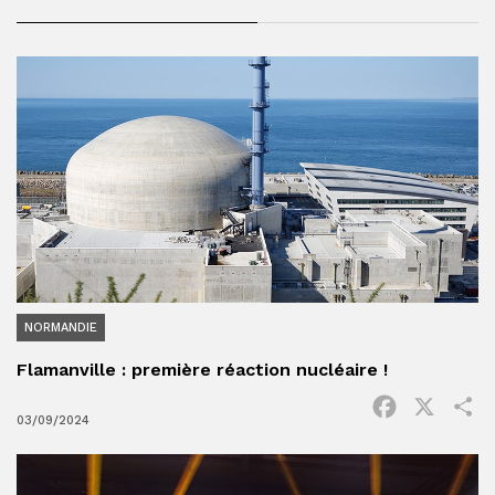
NORMANDIE
Flamanville : première réaction nucléaire !
Facebook
X
P
03/09/2024