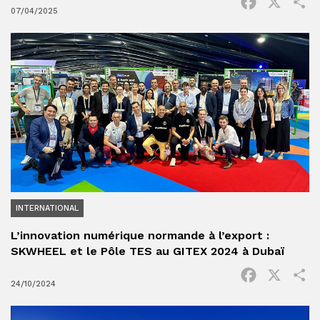
Facebook
X
P
07/04/2025
INTERNATIONAL
L’innovation numérique normande à l’export :
SKWHEEL et le Pôle TES au GITEX 2024 à Dubaï
Facebook
X
P
24/10/2024