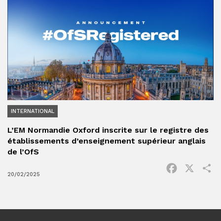
INTERNATIONAL
L’EM Normandie Oxford inscrite sur le registre des
établissements d’enseignement supérieur anglais
de l’OfS
Facebook
X
P
20/02/2025