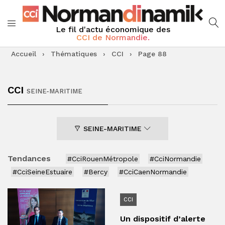
Le fil d'actu économique des
CCI de Normandie.
Accueil
›
Thématiques
›
CCI
›
Page 88
CCI
SEINE-MARITIME
SEINE-MARITIME
Tendances
#CciRouenMétropole
#CciNormandie
#CciSeineEstuaire
#Bercy
#CciCaenNormandie
CCI
Un dispositif d’alerte