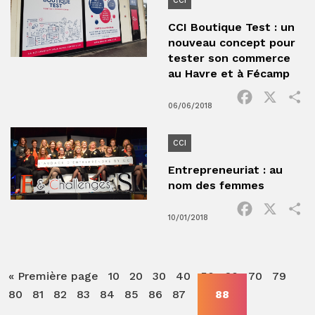
CCI
CCI Boutique Test : un
nouveau concept pour
tester son commerce
au Havre et à Fécamp
Facebook
X
P
06/06/2018
CCI
Entrepreneuriat : au
nom des femmes
Facebook
X
P
10/01/2018
« Première page
10
20
30
40
50
60
70
79
80
81
82
83
84
85
86
87
88