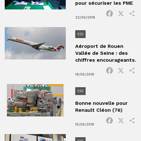
pour sécuriser les PME
Facebook
X
P
22/06/2018
CCI
Aéroport de Rouen
Vallée de Seine : des
chiffres encourageants.
Facebook
X
P
18/06/2018
CCI
Bonne nouvelle pour
Renault Cléon (76)
Facebook
X
P
15/06/2018