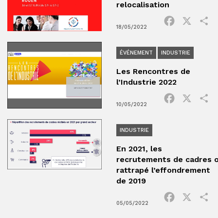
relocalisation
Facebook
X
P
18/05/2022
ÉVÉNEMENT
INDUSTRIE
Les Rencontres de
l’Industrie 2022
Facebook
X
P
10/05/2022
INDUSTRIE
En 2021, les
recrutements de cadres 
rattrapé l’effondrement
de 2019
Facebook
X
P
05/05/2022