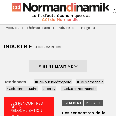
Le fil d'actu économique des
CCI de Normandie.
Accueil
›
Thématiques
›
Industrie
›
Page 19
INDUSTRIE
SEINE-MARITIME
SEINE-MARITIME
Tendances
#CciRouenMétropole
#CciNormandie
#CciSeineEstuaire
#Bercy
#CciCaenNormandie
ÉVÉNEMENT
INDUSTRIE
Les rencontres de la