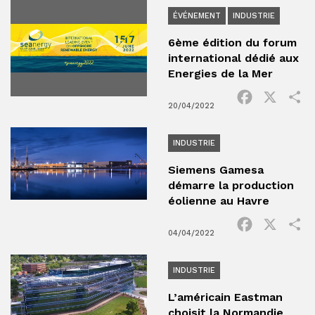
ÉVÉNEMENT
INDUSTRIE
6ème édition du forum
international dédié aux
Energies de la Mer
Facebook
X
P
20/04/2022
INDUSTRIE
Siemens Gamesa
démarre la production
éolienne au Havre
Facebook
X
P
04/04/2022
INDUSTRIE
L’américain Eastman
choisit la Normandie