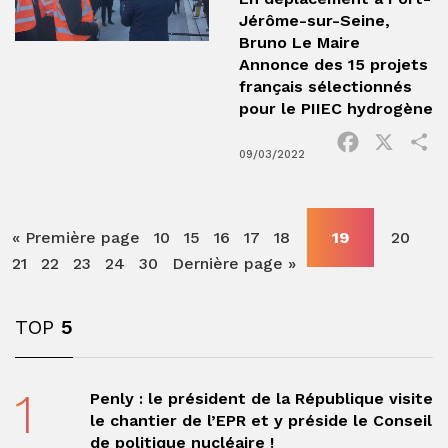
Jérôme-sur-Seine,
Bruno Le Maire
Annonce des 15 projets
français sélectionnés
pour le PIIEC hydrogène
Facebook
X
P
09/03/2022
« Première page
10
15
16
17
18
19
20
21
22
23
24
30
Dernière page »
TOP
5
1
Penly : le président de la République visite
le chantier de l’EPR et y préside le Conseil
de politique nucléaire !