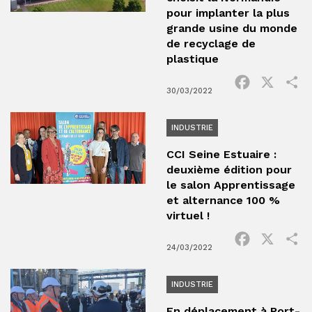
pour implanter la plus
grande usine du monde
de recyclage de
plastique
Facebook
X
P
30/03/2022
INDUSTRIE
CCI Seine Estuaire :
deuxième édition pour
le salon Apprentissage
et alternance 100 %
virtuel !
Facebook
X
P
24/03/2022
INDUSTRIE
En déplacement à Port-