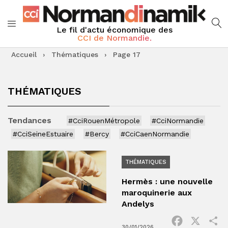
Le fil d'actu économique des
CCI de Normandie.
Accueil
›
Thématiques
›
Page 17
THÉMATIQUES
Tendances
#CciRouenMétropole
#CciNormandie
#CciSeineEstuaire
#Bercy
#CciCaenNormandie
THÉMATIQUES
Hermès : une nouvelle
maroquinerie aux
Andelys
Facebook
X
P
30/01/2026