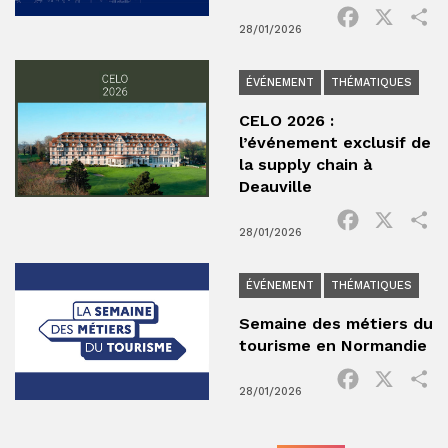
Facebook
X
P
28/01/2026
ÉVÉNEMENT
THÉMATIQUES
CELO 2026 :
l’événement exclusif de
la supply chain à
Deauville
Facebook
X
P
28/01/2026
ÉVÉNEMENT
THÉMATIQUES
Semaine des métiers du
tourisme en Normandie
Facebook
X
P
28/01/2026