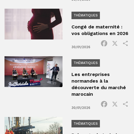
THÉMATIQUES
Congé de maternité :
vos obligations en 2026
Facebook
X
P
30/01/2026
THÉMATIQUES
Les entreprises
normandes à la
découverte du marché
marocain
Facebook
X
P
30/01/2026
THÉMATIQUES