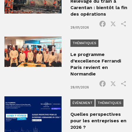
Relevage du train à
Carentan : bientôt la fin
des opérations
Facebook
X
P
29/01/2026
THÉMATIQUES
Le programme
d’excellence Ferrandi
Paris revient en
Normandie
Facebook
X
P
29/01/2026
ÉVÉNEMENT
THÉMATIQUES
Quelles perspectives
pour les entreprises en
2026 ?