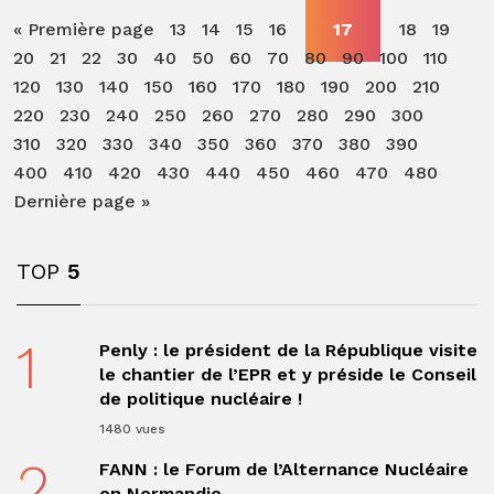
« Première page
13
14
15
16
17
18
19
20
21
22
30
40
50
60
70
80
90
100
110
120
130
140
150
160
170
180
190
200
210
220
230
240
250
260
270
280
290
300
310
320
330
340
350
360
370
380
390
400
410
420
430
440
450
460
470
480
Dernière page »
TOP
5
1
Penly : le président de la République visite
le chantier de l’EPR et y préside le Conseil
de politique nucléaire !
1480 vues
2
FANN : le Forum de l’Alternance Nucléaire
en Normandie