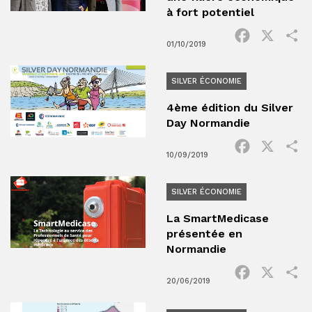
à fort potentiel
Facebook
X
P
01/10/2019
SILVER ÉCONOMIE
4ème édition du Silver
Day Normandie
Facebook
X
P
10/09/2019
SILVER ÉCONOMIE
La SmartMedicase
présentée en
Normandie
Facebook
X
P
20/06/2019