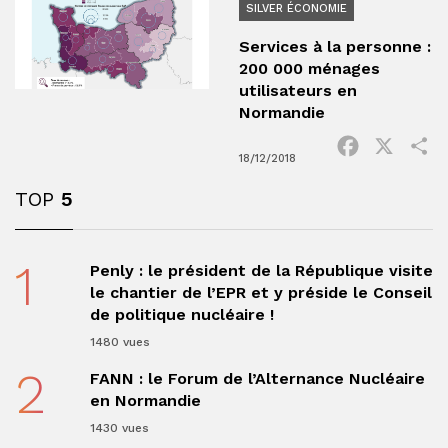
SILVER ÉCONOMIE
Services à la personne :
200 000 ménages
utilisateurs en
Normandie
Facebook
X
P
18/12/2018
TOP
5
1
Penly : le président de la République visite
le chantier de l’EPR et y préside le Conseil
de politique nucléaire !
1480 vues
2
FANN : le Forum de l’Alternance Nucléaire
en Normandie
1430 vues