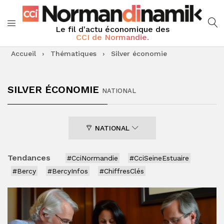
Le fil d'actu économique des
CCI de Normandie.
Accueil
›
Thématiques
›
Silver économie
SILVER ÉCONOMIE
NATIONAL
NATIONAL
Tendances
#CciNormandie
#CciSeineEstuaire
#Bercy
#BercyInfos
#ChiffresClés