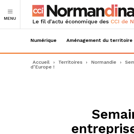
MENU
Le fil d'actu économique des
CCI de 
Numérique
Aménagement du territoire
Accueil
›
Territoires
›
Normandie
›
Sem
d’Europe !
Semain
entrepris