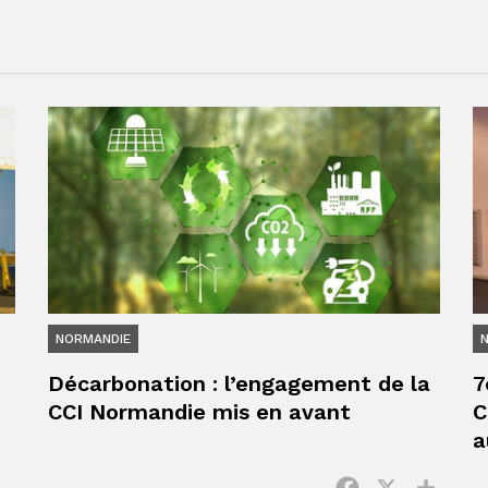
NORMANDIE
Décarbonation : l’engagement de la
7
CCI Normandie mis en avant
C
a
Facebook
X
Parta