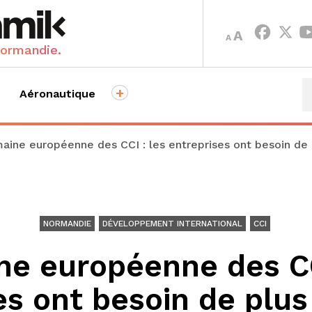
INCREASE
DECREASE
A
A
FONT
FONT
Normandie.
SIZE.
SIZE.
+
Aéronautique
aine européenne des CCI : les entreprises ont besoin de 
NORMANDIE
DÉVELOPPEMENT INTERNATIONAL
CCI
e européenne des CC
es ont besoin de plus