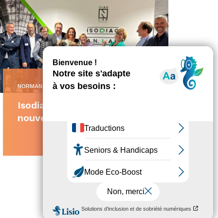
NORMANDIE
•
13/09/2024
Isodiag inaugure ses
nouveaux locaux
Facebook
X
Partager