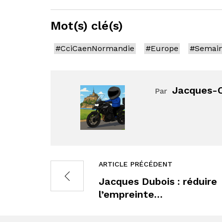
Mot(s) clé(s)
#CciCaenNormandie
#Europe
#Semai
Jacques-O
Par
ARTICLE PRÉCÉDENT
Jacques Dubois : réduire
l’empreinte…