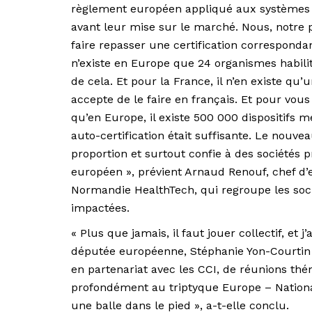
règlement européen appliqué aux systèmes mé
avant leur mise sur le marché. Nous, notre p
faire repasser une certification correspondan
n’existe en Europe que 24 organismes habilités
de cela. Et pour la France, il n’en existe q
accepte de le faire en français. Et pour vous
qu’en Europe, il existe 500 000 dispositifs 
auto-certification était suffisante. Le nouve
proportion et surtout confie à des sociétés 
européen », prévient Arnaud Renouf, chef d’e
Normandie HealthTech, qui regroupe les soci
impactées.
« Plus que jamais, il faut jouer collectif, et
députée européenne, Stéphanie Yon-Courtin 
en partenariat avec les CCI, de réunions th
profondément au triptyque Europe – National –
une balle dans le pied », a-t-elle conclu.