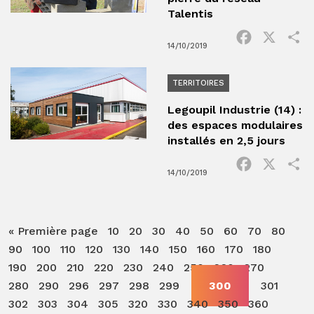
Talentis
Facebook
X
P
14/10/2019
TERRITOIRES
Legoupil Industrie (14) :
des espaces modulaires
installés en 2,5 jours
Facebook
X
P
14/10/2019
« Première page
10
20
30
40
50
60
70
80
90
100
110
120
130
140
150
160
170
180
190
200
210
220
230
240
250
260
270
280
290
296
297
298
299
300
301
302
303
304
305
320
330
340
350
360