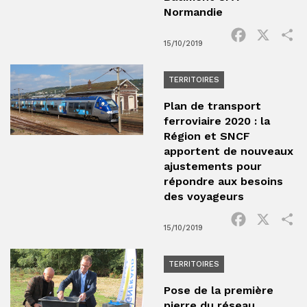
Normandie
Facebook
X
P
15/10/2019
TERRITOIRES
Plan de transport
ferroviaire 2020 : la
Région et SNCF
apportent de nouveaux
ajustements pour
répondre aux besoins
des voyageurs
Facebook
X
P
15/10/2019
TERRITOIRES
Pose de la première
pierre du réseau