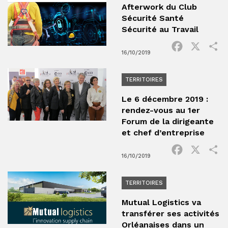
Afterwork du Club
Sécurité Santé
Sécurité au Travail
Facebook
X
P
16/10/2019
TERRITOIRES
Le 6 décembre 2019 :
rendez-vous au 1er
Forum de la dirigeante
et chef d’entreprise
Facebook
X
P
16/10/2019
TERRITOIRES
Mutual Logistics va
transférer ses activités
Orléanaises dans un