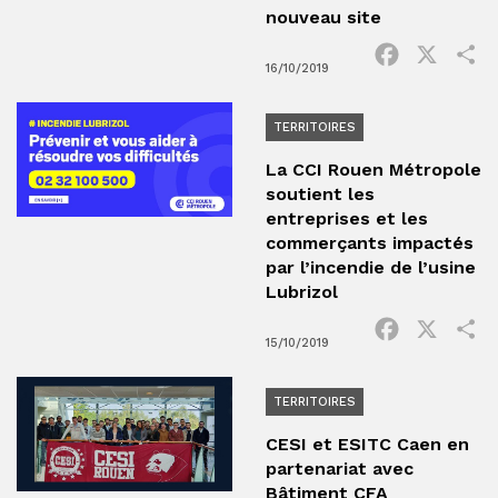
nouveau site
Facebook
X
P
16/10/2019
TERRITOIRES
La CCI Rouen Métropole
soutient les
entreprises et les
commerçants impactés
par l’incendie de l’usine
Lubrizol
Facebook
X
P
15/10/2019
TERRITOIRES
CESI et ESITC Caen en
partenariat avec
Bâtiment CFA