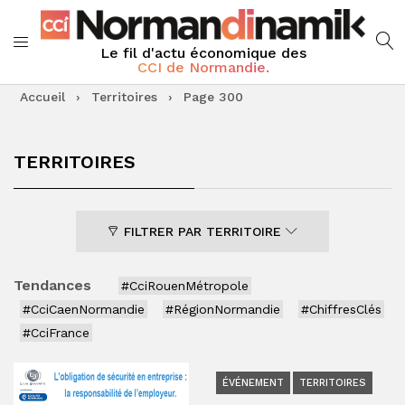
Le fil d'actu économique des
CCI de Normandie.
Accueil
›
Territoires
›
Page 300
TERRITOIRES
FILTRER PAR TERRITOIRE
Tendances
#CciRouenMétropole
#CciCaenNormandie
#RégionNormandie
#ChiffresClés
#CciFrance
ÉVÉNEMENT
TERRITOIRES