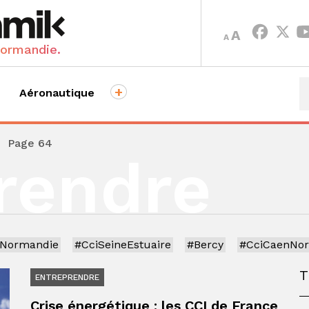
INCREASE
DECREASE
A
A
FONT
FONT
Normandie.
SIZE.
SIZE.
+
Aéronautique
›
Page 64
rendre
iNormandie
#CciSeineEstuaire
#Bercy
#CciCaenNo
ENTREPRENDRE
Crise énergétique : les CCI de France