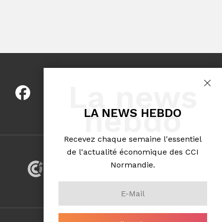
La news
hebdo
LA NEWS HEBDO
Recevez chaque semaine l'essentiel
de l'actualité économique des CCI
Normandie.
VOTRE RÉSEAU CCI