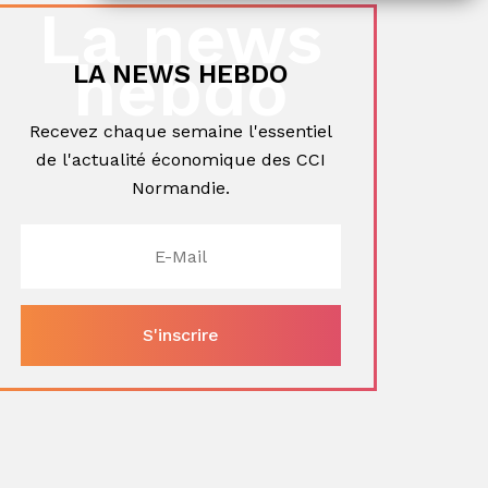
ger
La news
hebdo
LA NEWS HEBDO
Recevez chaque semaine l'essentiel
de l'actualité économique des CCI
Normandie.
ger