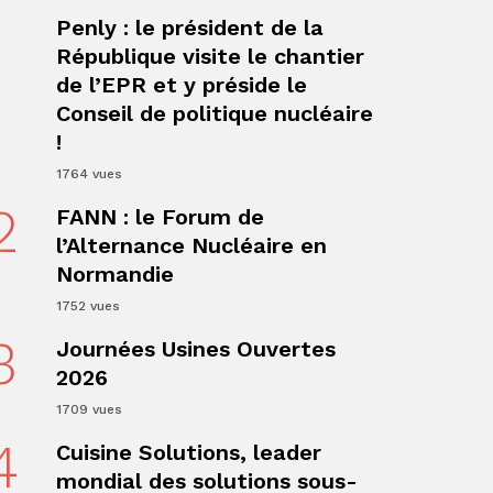
1
Penly : le président de la
République visite le chantier
de l’EPR et y préside le
Conseil de politique nucléaire
!
1764 vues
ger
2
FANN : le Forum de
l’Alternance Nucléaire en
Normandie
1752 vues
3
Journées Usines Ouvertes
2026
1709 vues
4
Cuisine Solutions, leader
ger
mondial des solutions sous-