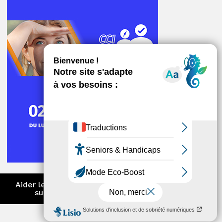
ger
Aider les entreprises à anticiper et
surmonter les difficultés