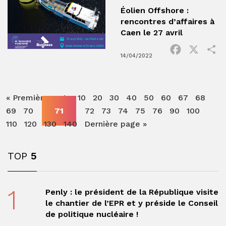
Éolien Offshore :
rencontres d’affaires à
Caen le 27 avril
Facebook
X
P
14/04/2022
« Première page
10
20
30
40
50
60
67
68
69
70
71
72
73
74
75
76
90
100
110
120
130
140
Dernière page »
TOP
5
1
Penly : le président de la République visite
le chantier de l’EPR et y préside le Conseil
de politique nucléaire !