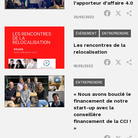
l’apporteur d’affaire 4.0
Facebook
X
P
20/05/2022
ÉVÉNEMENT
ENTREPRENDRE
Les rencontres de la
relocalisation
Facebook
X
P
18/05/2022
ENTREPRENDRE
« Nous avons bouclé le
financement de notre
start-up avec la
conseillère
financement de la CCI !
»