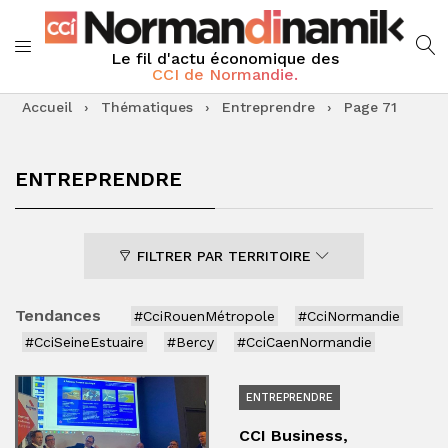
Le fil d'actu économique des
CCI de Normandie.
Accueil
›
Thématiques
›
Entreprendre
›
Page 71
ENTREPRENDRE
FILTRER PAR TERRITOIRE
Tendances
#CciRouenMétropole
#CciNormandie
#CciSeineEstuaire
#Bercy
#CciCaenNormandie
ENTREPRENDRE
CCI Business,