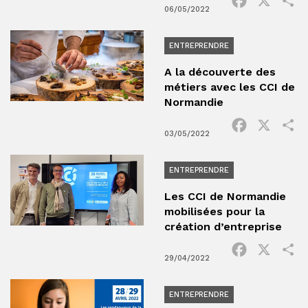
Facebook
X
P
06/05/2022
ENTREPRENDRE
A la découverte des
métiers avec les CCI de
Normandie
Facebook
X
P
03/05/2022
ENTREPRENDRE
Les CCI de Normandie
mobilisées pour la
création d’entreprise
Facebook
X
P
29/04/2022
ENTREPRENDRE