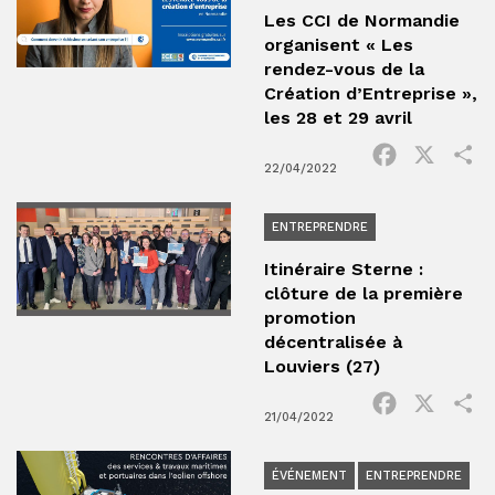
Les CCI de Normandie
organisent « Les
rendez-vous de la
Création d’Entreprise »,
les 28 et 29 avril
Facebook
X
P
22/04/2022
ENTREPRENDRE
Itinéraire Sterne :
clôture de la première
promotion
décentralisée à
Louviers (27)
Facebook
X
P
21/04/2022
ÉVÉNEMENT
ENTREPRENDRE