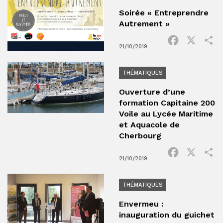
Soirée « Entreprendre
Autrement »
Facebook
X
P
21/10/2019
THÉMATIQUES
Ouverture d’une
formation Capitaine 200
Voile au Lycée Maritime
et Aquacole de
Cherbourg
Facebook
X
P
21/10/2019
THÉMATIQUES
Envermeu :
inauguration du guichet