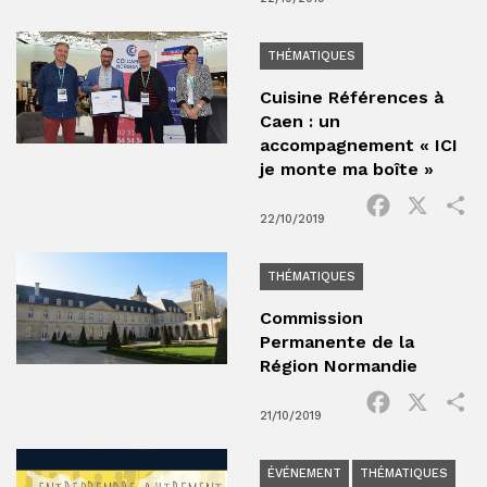
THÉMATIQUES
Cuisine Références à
Caen : un
accompagnement « ICI
je monte ma boîte »
Facebook
X
P
22/10/2019
THÉMATIQUES
Commission
Permanente de la
Région Normandie
Facebook
X
P
21/10/2019
ÉVÉNEMENT
THÉMATIQUES