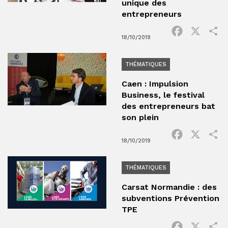
unique des
entrepreneurs
Facebook
X
P
18/10/2019
THÉMATIQUES
Caen : Impulsion
Business, le festival
des entrepreneurs bat
son plein
Facebook
X
P
18/10/2019
THÉMATIQUES
Carsat Normandie : des
subventions Prévention
TPE
Facebook
X
P