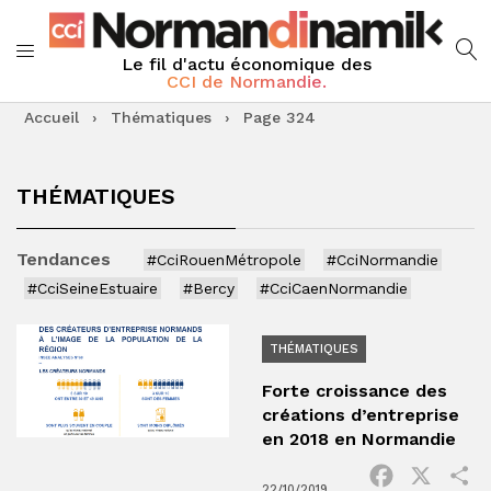
Le fil d'actu économique des
CCI de Normandie.
Accueil
›
Thématiques
›
Page 324
THÉMATIQUES
Tendances
#CciRouenMétropole
#CciNormandie
#CciSeineEstuaire
#Bercy
#CciCaenNormandie
THÉMATIQUES
Forte croissance des
créations d’entreprise
en 2018 en Normandie
Facebook
X
P
22/10/2019