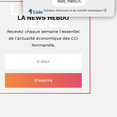
La news
ger
hebdo
LA NEWS HEBDO
Recevez chaque semaine l'essentiel
de l'actualité économique des CCI
Normandie.
ger