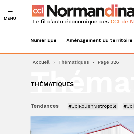
MENU
Le fil d'actu économique des
CCI de 
Numérique
Aménagement du territoire
Accueil
›
Thématiques
›
Page 326
Théma
THÉMATIQUES
Tendances
#CciRouenMétropole
#Cc