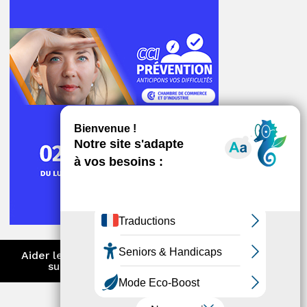
ger
Aider les entreprises à anticiper et
surmonter les difficultés