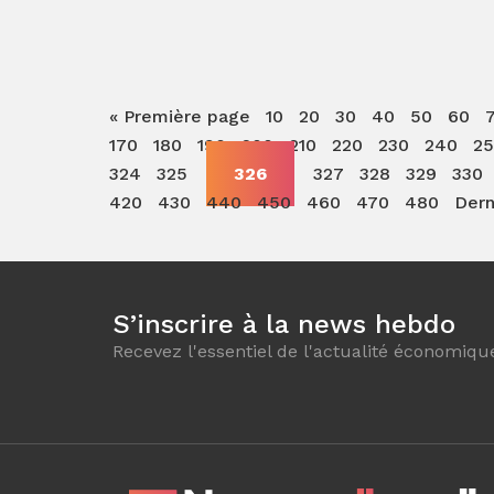
« Première page
10
20
30
40
50
60
170
180
190
200
210
220
230
240
2
324
325
326
327
328
329
330
420
430
440
450
460
470
480
Dern
S’inscrire à la news hebdo
Recevez l'essentiel de l'actualité économiqu