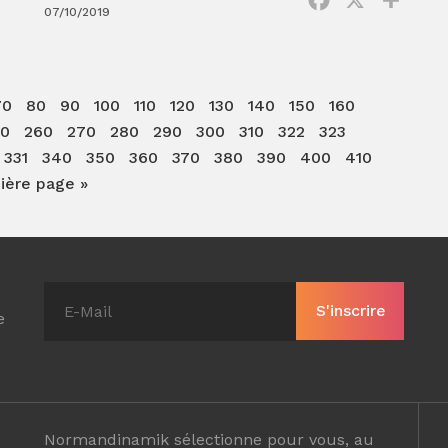
07/10/2019
70
80
90
100
110
120
130
140
150
160
50
260
270
280
290
300
310
322
323
331
340
350
360
370
380
390
400
410
ière page »
e
Normandinamik sélectionne pour vous, au