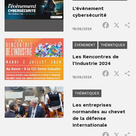
L’évènement
cybersécurité
Facebook
X
P
19/06/2024
ÉVÉNEMENT
THÉMATIQUES
Les Rencontres de
l’Industrie 2024
Facebook
X
P
19/06/2024
THÉMATIQUES
Les entreprises
normandes au chevet
de la défense
internationale
Facebook
X
P