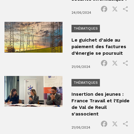
Facebook
X
P
24/06/2024
THÉMATIQUES
Le guichet d’aide au
paiement des factures
d’énergie se poursuit
Facebook
X
P
21/06/2024
THÉMATIQUES
Insertion des jeunes :
France Travail et l’Epide
de Val de Reuil
s’associent
Facebook
X
P
21/06/2024