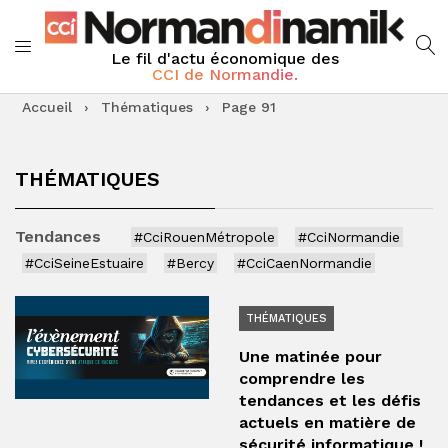
Le fil d'actu économique des
CCI de Normandie.
Accueil
›
Thématiques
›
Page 91
THÉMATIQUES
Tendances
#CciRouenMétropole
#CciNormandie
#CciSeineEstuaire
#Bercy
#CciCaenNormandie
THÉMATIQUES
Une matinée pour
comprendre les
tendances et les défis
actuels en matière de
sécurité informatique !