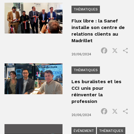
THÉMATIQUES
Flux libre : la Sanef
installe son centre de
relations clients au
Madrillet
Facebook
X
P
20/06/2024
THÉMATIQUES
Les buralistes et les
CCI unis pour
réinventer la
profession
Facebook
X
P
20/06/2024
ÉVÉNEMENT
THÉMATIQUES