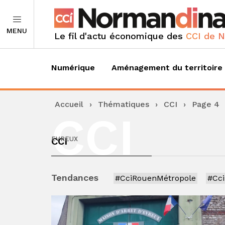
MENU
Le fil d'actu économique des
CCI de 
Numérique
Aménagement du territoire
Accueil
›
Thématiques
›
CCI
›
Page 4
CCI
CCI
EVREUX
Tendances
#CciRouenMétropole
#Cc