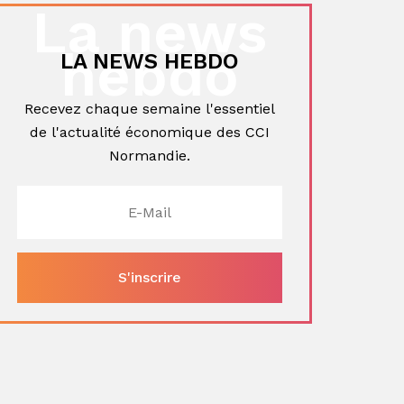
La news
hebdo
LA NEWS HEBDO
Recevez chaque semaine l'essentiel
de l'actualité économique des CCI
Normandie.
ger