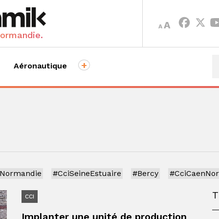
INCREASE
DECREASE
A
A
FONT
FONT
Normandie.
SIZE.
SIZE.
+
Aéronautique
iNormandie
#CciSeineEstuaire
#Bercy
#CciCaenNo
CCI
Implanter une unité de production