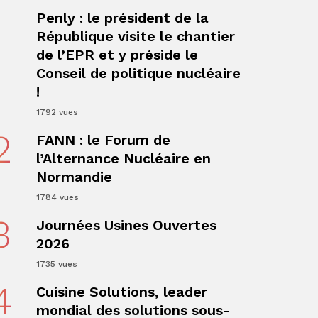
1
Penly : le président de la
République visite le chantier
de l’EPR et y préside le
Conseil de politique nucléaire
!
1792 vues
ger
2
FANN : le Forum de
l’Alternance Nucléaire en
Normandie
1784 vues
3
Journées Usines Ouvertes
2026
1735 vues
4
Cuisine Solutions, leader
mondial des solutions sous-