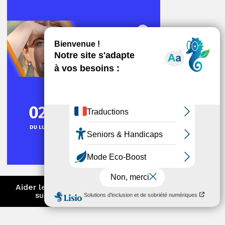
ger
Aider les entreprises à anticiper et
surmonter les difficultés
ger