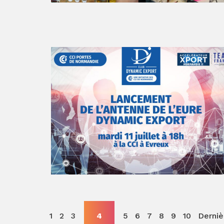
1
2
3
4
5
6
7
8
9
10
Derniè