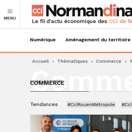
MENU
Le fil d'actu économique des
CCI de 
Numérique
Aménagement du territoire
Accueil
›
Thématiques
›
Commerce
›
Comme
COMMERCE
SEINE-MARITIME
Tendances
#CciRouenMétropole
#Cc