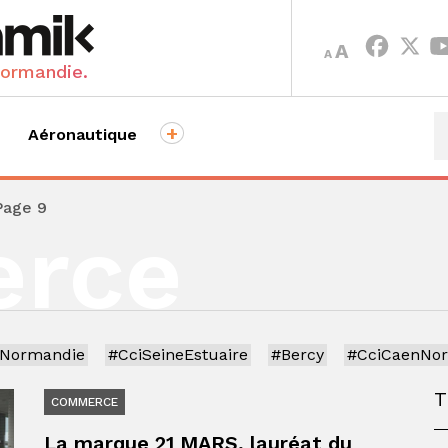
INCREASE
DECREASE
A
A
FONT
FONT
Normandie.
SIZE.
SIZE.
+
Aéronautique
Page 9
rce
iNormandie
#CciSeineEstuaire
#Bercy
#CciCaenNo
COMMERCE
La marque 21 MARS, lauréat du