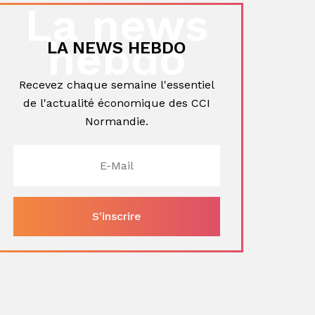
La news
hebdo
LA NEWS HEBDO
Recevez chaque semaine l'essentiel
ger
de l'actualité économique des CCI
Normandie.
ger