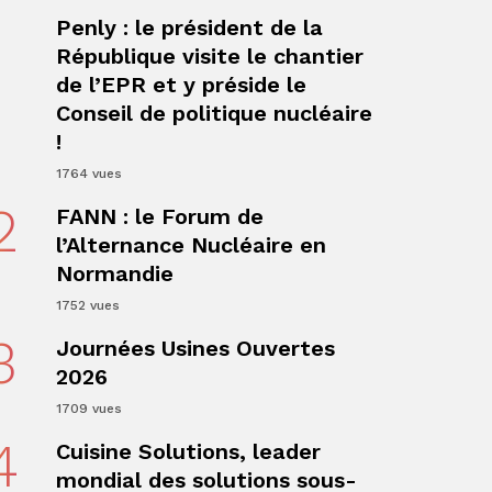
1
Penly : le président de la
République visite le chantier
de l’EPR et y préside le
Conseil de politique nucléaire
!
1764 vues
ger
2
FANN : le Forum de
l’Alternance Nucléaire en
Normandie
1752 vues
3
Journées Usines Ouvertes
2026
1709 vues
4
Cuisine Solutions, leader
ger
mondial des solutions sous-