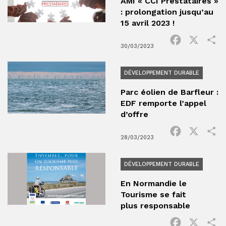
AMI « CCI Prestataires »
: prolongation jusqu’au
15 avril 2023 !
Facebook
X
P
30/03/2023
DÉVELOPPEMENT DURABLE
Parc éolien de Barfleur :
EDF remporte l’appel
d’offre
Facebook
X
P
28/03/2023
DÉVELOPPEMENT DURABLE
En Normandie le
Tourisme se fait
plus responsable
Facebook
X
P