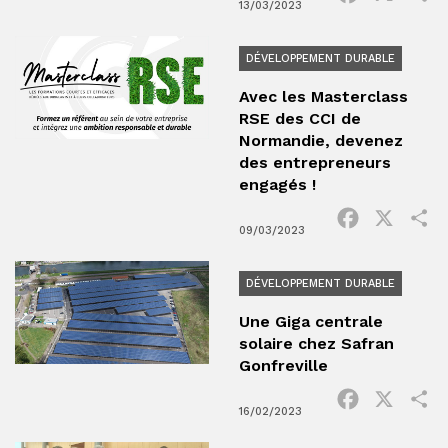
13/03/2023
DÉVELOPPEMENT DURABLE
Avec les Masterclass
RSE des CCI de
Normandie, devenez
des entrepreneurs
engagés !
Facebook
X
P
09/03/2023
DÉVELOPPEMENT DURABLE
Une Giga centrale
solaire chez Safran
Gonfreville
Facebook
X
P
16/02/2023