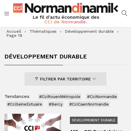
Le fil d'actu économique des
CCI de Normandie.
Accueil
›
Thématiques
›
Développement durable
›
Page 19
DÉVELOPPEMENT DURABLE
FILTRER PAR TERRITOIRE
Tendances
#CciRouenMétropole
#CciNormandie
#CciSeineEstuaire
#Bercy
#CciCaenNormandie
DÉVELOPPEMENT DURABLE