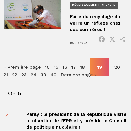
DÉVELOPPEMENT DURABLE
Faire du recyclage du
verre un réflexe chez
ses confrères !
Facebook
X
P
16/01/2023
« Première page
10
15
16
17
18
19
20
21
22
23
24
30
40
Dernière page »
TOP
5
1
Penly : le président de la République visite
le chantier de l’EPR et y préside le Conseil
de politique nucléaire !