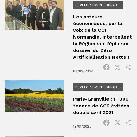
DÉVELOPPEMENT DURABLE
Les acteurs
économiques, par la
voix de la CCI
Normandie, interpellent
la Région sur l’épineux
dossier du Zéro
Artificialisation Nette !
Facebook
X
P
07/02/2023
DÉVELOPPEMENT DURABLE
Paris-Granville : 11 000
tonnes de CO2 évitées
depuis avril 2021
Facebook
X
P
19/01/2023