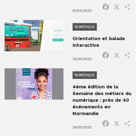
Facebook
X
P
01/02/2022
NUMÉRIQUE
Orientation et balade
interactive
Facebook
X
P
26/01/2022
NUMÉRIQUE
4ème édition de la
Semaine des métiers du
numérique : près de 40
événements en
Normandie
Facebook
X
P
24/01/2022