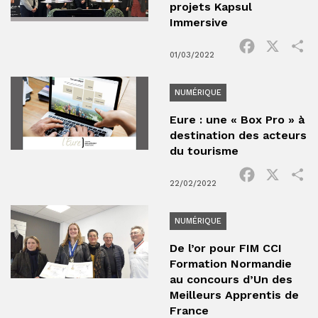
projets Kapsul
Immersive
Facebook
X
P
01/03/2022
NUMÉRIQUE
Eure : une « Box Pro » à
destination des acteurs
du tourisme
Facebook
X
P
22/02/2022
NUMÉRIQUE
De l’or pour FIM CCI
Formation Normandie
au concours d’Un des
Meilleurs Apprentis de
France