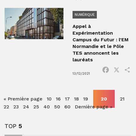
NUMÉRIQUE
Appel à
Expérimentation
Campus du Futur : l’EM
Normandie et le Pôle
TES annoncent les
lauréats
Facebook
X
P
13/12/2021
« Première page
10
16
17
18
19
20
21
22
23
24
25
40
50
60
Dernière page »
TOP
5