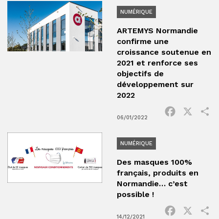
NUMÉRIQUE
ARTEMYS Normandie
confirme une
croissance soutenue en
2021 et renforce ses
objectifs de
développement sur
2022
Facebook
X
P
06/01/2022
NUMÉRIQUE
Des masques 100%
français, produits en
Normandie… c’est
possible !
Facebook
X
P
14/12/2021