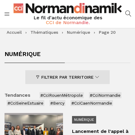
Le fil d'actu économique des
CCI de Normandie.
Accueil
›
Thématiques
›
Numérique
›
Page 20
NUMÉRIQUE
FILTRER PAR TERRITOIRE
Tendances
#CciRouenMétropole
#CciNormandie
#CciSeineEstuaire
#Bercy
#CciCaenNormandie
NUMÉRIQUE
Lancement de l’appel à