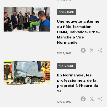
NORMANDIE
Une nouvelle antenne
du Pôle formation
UIMM, Calvados-Orne-
Manche à Vire
Normandie
Facebook
X
P
13/09/2019
NORMANDIE
En Normandie, les
professionnels de la
propreté à l’heure du
2.0
Facebook
X
P
13/09/2019