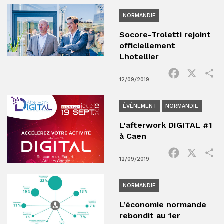
NORMANDIE
Socore-Troletti rejoint
officiellement
Lhotellier
Facebook
X
P
12/09/2019
ÉVÉNEMENT
NORMANDIE
L’afterwork DIGITAL #1
à Caen
Facebook
X
P
12/09/2019
NORMANDIE
L’économie normande
rebondit au 1er