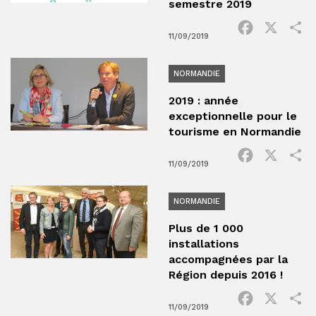
semestre 2019
Facebook
X
P
11/09/2019
NORMANDIE
2019 : année
exceptionnelle pour le
tourisme en Normandie
Facebook
X
P
11/09/2019
NORMANDIE
Plus de 1 000
installations
accompagnées par la
Région depuis 2016 !
Facebook
X
P
11/09/2019