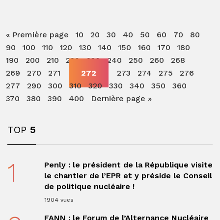
« Première page
10
20
30
40
50
60
70
80
90
100
110
120
130
140
150
160
170
180
190
200
210
220
230
240
250
260
268
269
270
271
272
273
274
275
276
277
290
300
310
320
330
340
350
360
370
380
390
400
Dernière page »
TOP
5
1
Penly : le président de la République visite
le chantier de l’EPR et y préside le Conseil
de politique nucléaire !
1904 vues
FANN : le Forum de l’Alternance Nucléaire