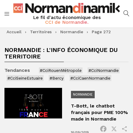
Le fil d'actu économique des
CCI de Normandie.
Accueil
›
Territoires
›
Normandie
›
Page 272
NORMANDIE : L'INFO ÉCONOMIQUE DU
TERRITOIRE
Tendances
#CciRouenMétropole
#CciNormandie
#CciSeineEstuaire
#Bercy
#CciCaenNormandie
NORMANDIE
T-Bott, le chatbot
français pour PME 100%
made in Normandie
Facebook
X
P
16/09/2019